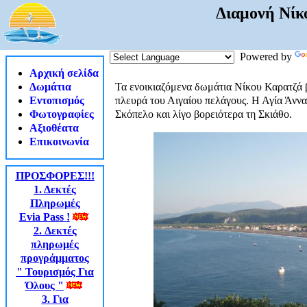
Διαμονή Νίκ
Powered by
Αρχική σελίδα
Δωμάτια
Τα ενοικιαζόμενα δωμάτια Νίκου Καρατζά β
Εντοπισμός
πλευρά του Αιγαίου πελάγους. Η Αγία Άννα φ
Φωτογραφίες
Σκόπελο και λίγο βορειότερα τη Σκιάθο.
Αξιοθέατα
Επικοινωνία
ΠΡΟΣΦΟΡEΣ!!!
1. Δεκτές
Πληρωμές
Evia Pass
!
2. Δεκτές
πληρωμές
προγράμματος
"
Τουρισμός Για
Όλους
"
3. Για