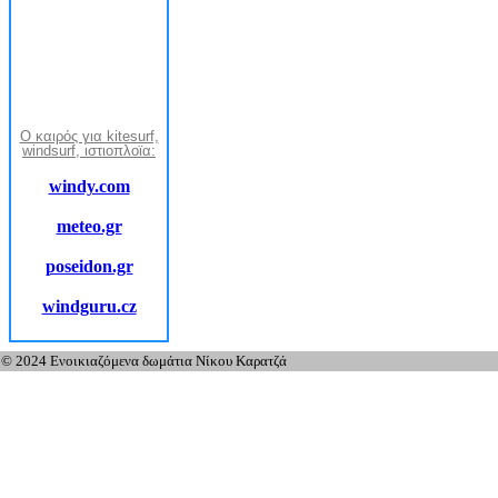
Ο καιρός για kitesurf,
windsurf, ιστιοπλοϊα:
windy.com
meteo.gr
poseidon.gr
windguru.cz
© 2024 Ενοικιαζόμενα δωμάτια Νίκου Καρατζά